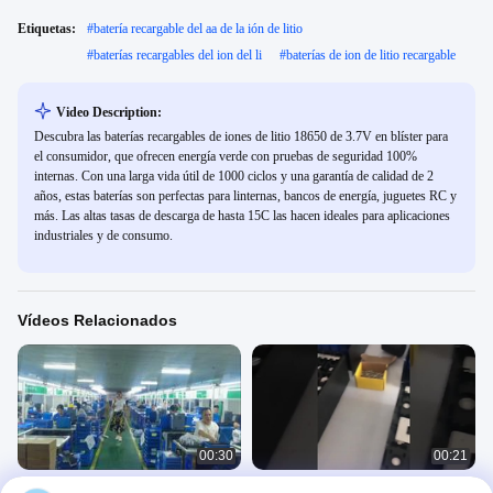
Etiquetas:
#
batería recargable del aa de la ión de litio
#
baterías recargables del ion del li
#
baterías de ion de litio recargable
Video Description:
Descubra las baterías recargables de iones de litio 18650 de 3.7V en blíster para
el consumidor, que ofrecen energía verde con pruebas de seguridad 100%
internas. Con una larga vida útil de 1000 ciclos y una garantía de calidad de 2
años, estas baterías son perfectas para linternas, bancos de energía, juguetes RC y
más. Las altas tasas de descarga de hasta 15C las hacen ideales para aplicaciones
industriales y de consumo.
Vídeos Relacionados
00:30
00:21
Batería de litio 3.2V 25Ah con
Célula 280ah 3.2v 50ah 120ah