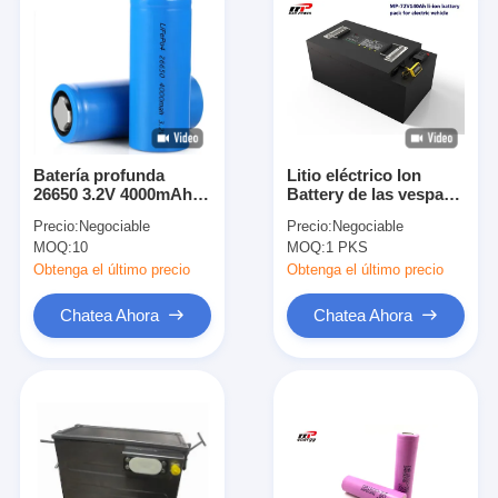
Batería profunda
Litio eléctrico Ion
26650 3.2V 4000mAh
Battery de las vespas
del fosfato del hierro
140Ah 72V de las bicis
Precio:
Negociable
Precio:
Negociable
del litio del ciclo
545*286*232m m
MOQ:
10
MOQ:
1 PKS
Obtenga el último precio
Obtenga el último precio
Chatea Ahora
Chatea Ahora