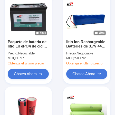
Paquete de batería de
litio Ion Rechargeable
litio LiFePO4 de ciclo
Batteries de 3.7V 44Ah
profundo de 12V
32700 para la luz de
Precio:
Negociable
Precio:
Negociable
100Ah con larga vida
calle
MOQ:
1PCS
MOQ:
500PKS
útil para aplicaciones
de RV y vehículos
Obtenga el último precio
Obtenga el último precio
eléctricos
Chatea Ahora
Chatea Ahora