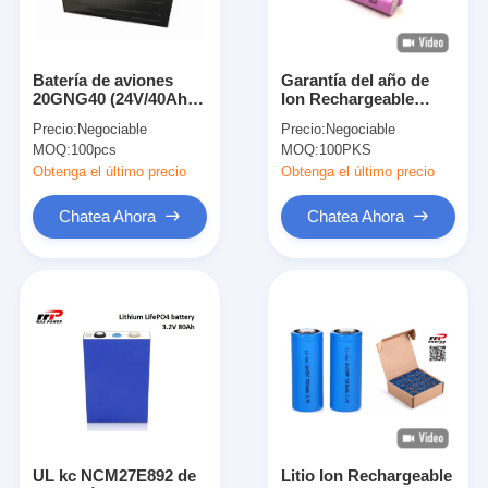
Batería de aviones
Garantía del año de
20GNG40 (24V/40Ah),
Ion Rechargeable
substitución de los
Batteries Pack One del
Precio:
Negociable
Precio:
Negociable
aviones rusos de la
litio de Samsung
MOQ:
100pcs
MOQ:
100PKS
batería K-8 de la
INR18650
aviación, Mi-17/171
Obtenga el último precio
Obtenga el último precio
ruso
Chatea Ahora
Chatea Ahora
Hogar
Productos
Sobre nosotros
UL kc NCM27E892 de
Litio Ion Rechargeable