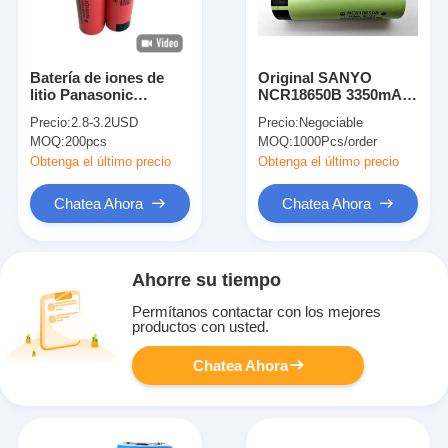
Batería de iones de
Original SANYO
litio Panasonic
NCR18650B 3350mAh
NCR18650GA
3.7V Batería
Precio:
2.8-3.2USD
Precio:
Negociable
3500mAh 3.7V 10A de
recargable de iones de
MOQ:
200pcs
MOQ:
1000Pcs/order
descarga 18650
litio para KC CB UL
Obtenga el último precio
Obtenga el último precio
Chatea Ahora
Chatea Ahora
Ahorre su tiempo
Permítanos contactar con los mejores
productos con usted.
Chatea Ahora