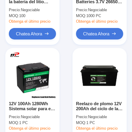
la batería del litio
Batteries 3.7V 26650
Viaje de la fábrica
Lifepo4 del COCHE
5000mAh de la vespa
Precio:
Negociable
Precio:
Negociable
3.2V 80Ah de EV
de EV
MOQ:
100
MOQ:
1000 PC
Control de calidad
Obtenga el último precio
Obtenga el último precio
Éntrenos en contacto con
Chatea Ahora
Chatea Ahora
Noticias
Chatea Ahora
batería del litio lifepo4
baterías recargables de la ión de litio
12V 100Ah 1280Wh
Reelazo de plomo 12V
Sistema solar para el
200Ah del ciclo de la
De polímero de litio
hogar sin conexión a
batería profunda del
Precio:
Negociable
Precio:
Negociable
la red LiFePO4 Batería
litio LiFePo4 2 años de
baterías de almacenamiento de energía
MOQ:
1 PC
MOQ:
1 PC
garantía
Obtenga el último precio
Obtenga el último precio