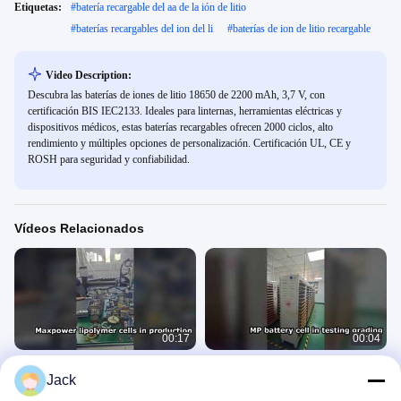
Etiquetas:
#
batería recargable del aa de la ión de litio
#
baterías recargables del ion del li
#
baterías de ion de litio recargable
Video Description:
Descubra las baterías de iones de litio 18650 de 2200 mAh, 3,7 V, con
certificación BIS IEC2133. Ideales para linternas, herramientas eléctricas y
dispositivos médicos, estas baterías recargables ofrecen 2000 ciclos, alto
rendimiento y múltiples opciones de personalización. Certificación UL, CE y
ROSH para seguridad y confiabilidad.
Vídeos Relacionados
00:17
00:04
CELDA DE BATERÍA DE POLÍMERO
prueba de celdas de batería de
Jack
MAXPOWER EN PRODUCCIÓN
polímero
MaxPower Jackie
MaxPower Jackie