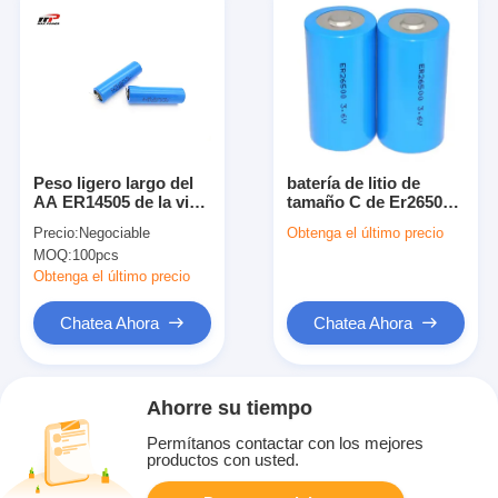
Peso ligero largo del
batería de litio de
AA ER14505 de la vida
tamaño C de Er26500
de Cyle de Li SoCI2 de
3.6V 8500mah 9ah
Precio:
Negociable
Obtenga el último precio
la batería ER14500 de
MOQ:
100pcs
la prueba primaria del
escape
Obtenga el último precio
Chatea Ahora
Chatea Ahora
Ahorre su tiempo
Permítanos contactar con los mejores
productos con usted.