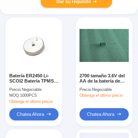
Dar su requisito
Batería ER2450 Li-
2700 tamaño 3.6V del
SCOI2 Batería TPMS
AA de la batería de
ER2450T 3.6V Celular
MAH Li Socl 2 para el
Precio:
Negociable
Precio:
Negociable
de botón de litio de
misil inalámbrico del
MOQ:
1000PCS
Obtenga el último precio
500 mAh
sensor
Obtenga el último precio
Chatea Ahora
Chatea Ahora