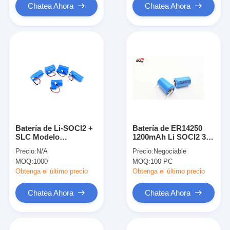
Chatea Ahora
Chatea Ahora
Batería de Li-SOCl2 +
Batería de ER14250
SLC Modelo
1200mAh Li SOCI2 3,6
ER34615H + SLC1550
V, batería de ión de
Precio:
N/A
Precio:
Negociable
litio 1/2AA de Primarty
MOQ:
1000
MOQ:
100 PC
Obtenga el último precio
Obtenga el último precio
Chatea Ahora
Chatea Ahora