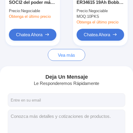
SOCl2 del poder más
ER34615 19Ah Bobbin
Baterías recargables de NiMH
elevado
Cell primario
Precio:
Negociable
Precio:
Negociable
Obtenga el último precio
baterías recargables NiCd
MOQ:
10PKS
Obtenga el último precio
LCD cargador de batería
Chatea Ahora
Chatea Ahora
paquetes de baterías de NiMH
Vea más
Los paquetes de baterías de NiCd
paquetes de batería de ion de litio
Deja Un Mensaje
batería recargable linterna
Le Responderemos Rápidamente
batería del alumbrado de seguridad
Batería de Li Mno2
Batería de Li Socl2