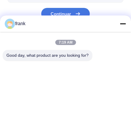
Batería de litio primaria
Continuar
batería de coche híbrido
frank
Nuestras Categorías
7:19 AM
Good day, what product are you looking for?
batería del litio
baterías recargables
De polímero de 
lifepo4
de la ión de litio
Inicio
Desktop Site
Mapa del Sitio
Política de privacidad