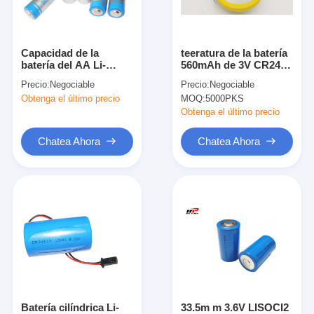
Viaje de la fábrica
Control de calidad
Capacidad de la
teeratura de la batería
batería del AA Li-
560mAh de 3V CR2450
Éntrenos en contacto con
SOCl2 alta
Li-mnO2 baja menos
Precio:
Negociable
Precio:
Negociable
botón de la pila de 40
Obtenga el último precio
MOQ:
5000PKS
grados
Noticias
Obtenga el último precio
Chatea Ahora
Chatea Ahora
Chatea Ahora
batería del litio lifepo4
baterías recargables de la ión de litio
De polímero de litio
baterías de almacenamiento de energía
Batería cilíndrica Li-
33.5m m 3.6V LISOCI2