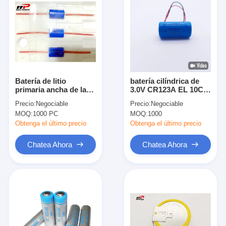
Batería de litio
batería cilíndrica de
primaria ancha de la
3.0V CR123A EL 10CM
batería 3.6V IoT del
3600mAh Li SOCl2
Precio:
Negociable
Precio:
Negociable
contador del agua de
MOQ:
1000 PC
MOQ:
1000
los teoreros ER14250
1200mAh Li SOCI2
Obtenga el último precio
Obtenga el último precio
Chatea Ahora
Chatea Ahora
Hogar
Productos
Sobre nosotros