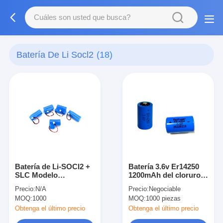
Batería De Li Socl2
(18)
Batería de Li-SOCl2 +
Batería 3.6v Er14250
SLC Modelo
1200mAh del cloruro
ER34615H + SLC1550
de tionil del litio del 1/2
Precio:
N/A
Precio:
Negociable
AA
MOQ:
1000
MOQ:
1000 piezas
Obtenga el último precio
Obtenga el último precio