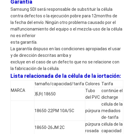
Garantía
Samsung SDI será responsable de substituir la célula
contra defectos o la ejecución pobre para 12months de
la fecha del envío. Ningún otro problema causado por el
malfuncionamiento del equipo o el mezcla-uso de la célula
no es inferior
esta garantía.
La garantía dispuso en las condiciones apropiadas el usar
y de dirección descritas arriba y
excluye en el caso de un defecto que no se relacione con
la fabricación de la célula.
Lista relacionada de la célula de la iortación:
tamaño/capacidad/tarifa
Colores
Tarifa
MARCA
Tubo
continúe el
系列 18650
del PVC
dicharge
célula de la
18650-22PM 10A/5C
púrpura
mediados
de-tarifa
púrpura
célula de la
18650-26JM 2C
rosada
capacidad