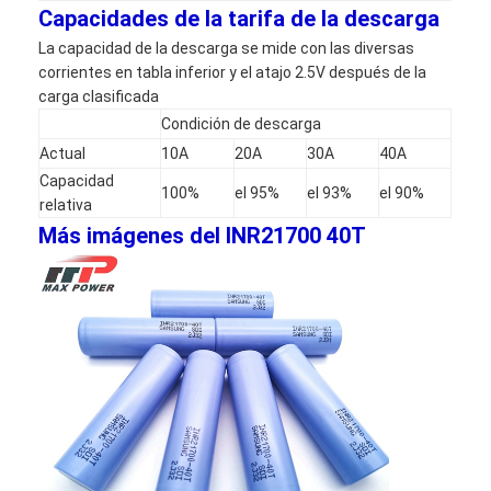
Baterías recargables de NiMH
Capacidades de la tarifa de la descarga
La capacidad de la descarga se mide con las diversas
baterías recargables NiCd
corrientes en tabla inferior y el atajo 2.5V después de la
carga clasificada
LCD cargador de batería
Condición de descarga
Actual
10A
20A
30A
40A
paquetes de baterías de NiMH
Capacidad
100%
el 95%
el 93%
el 90%
relativa
Los paquetes de baterías de NiCd
Más imágenes del INR21700 40T
paquetes de batería de ion de litio
batería recargable linterna
batería del alumbrado de seguridad
Batería de Li Mno2
Batería de Li Socl2