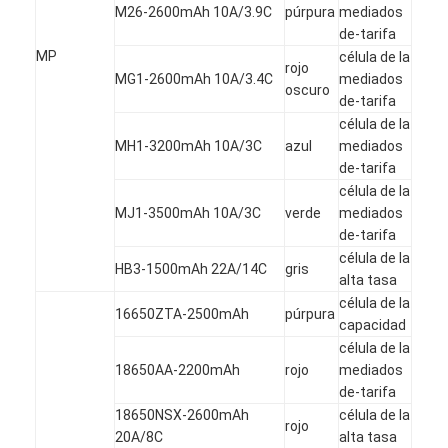
M26-2600mAh 10A/3.9C
púrpura
mediados
de-tarifa
MP
célula de la
rojo
MG1-2600mAh 10A/3.4C
mediados
oscuro
de-tarifa
célula de la
MH1-3200mAh 10A/3C
azul
mediados
de-tarifa
célula de la
MJ1-3500mAh 10A/3C
verde
mediados
de-tarifa
célula de la
HB3-1500mAh 22A/14C
gris
alta tasa
célula de la
16650ZTA-2500mAh
púrpura
capacidad
célula de la
18650AA-2200mAh
rojo
mediados
de-tarifa
18650NSX-2600mAh
célula de la
rojo
20A/8C
alta tasa