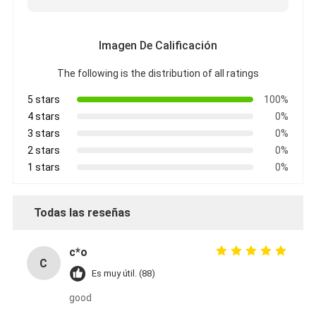
Imagen De Calificación
The following is the distribution of all ratings
5 stars
100%
4 stars
0%
3 stars
0%
2 stars
0%
1 stars
0%
Todas las reseñas
c*o
C
Es muy útil. (88)
good