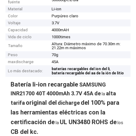
fuente
Material
Li-ion
Color
Purpúreo claro
Voltaje
3.7V
Capacidad
4000mAH
Vida de ciclo
1000times
Altura: Diámetro máximo de 70.30m m:
Tamaño
21.22m m máximos
Peso
70g
maxdischarge
45A
,
baterías recargables del ion del li
Lo más destacado:
batería recargable del aa de la ión de litio
Batería li-ion recargable
SAMSUNG
INR21700 40T 4000mAh 3.7V 45A de
alta
la
original del
del 100% para
tarifa
dicharge
las herramientas eléctricas
con la
certificación de
UL UN3480 ROHS de
la
los
CB del kc.