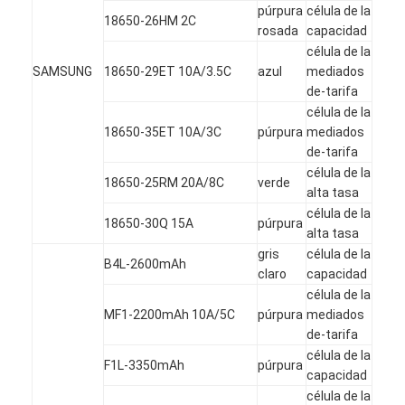
púrpura
célula de la
18650-26HM 2C
rosada
capacidad
célula de la
SAMSUNG
18650-29ET 10A/3.5C
azul
mediados
de-tarifa
célula de la
18650-35ET 10A/3C
púrpura
mediados
de-tarifa
célula de la
18650-25RM 20A/8C
verde
alta tasa
célula de la
18650-30Q 15A
púrpura
alta tasa
gris
célula de la
B4L-2600mAh
claro
capacidad
célula de la
MF1-2200mAh 10A/5C
púrpura
mediados
de-tarifa
célula de la
F1L-3350mAh
púrpura
capacidad
célula de la