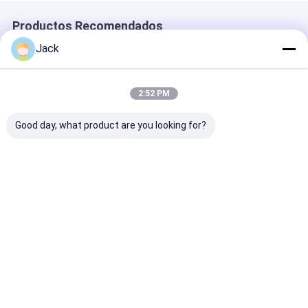
Productos Recomendados
Jack
2:52 PM
Good day, what product are you looking for?
Batería de iones de
Batería de iones de
2300mAh 3.7V
litio INR18500
litio INR18350 de
Baterías de Io
2000mAh Batería de
grado A 3.7V
Litio CB CE BIS
iones de litio
900mAh de alta
IEC2133 CB
recargable de alta
capacidad
Mejor precio
Mejor precio
Mejor pre
capacidad 3,7 V
recargable
Inicio
Desktop Site
Mapa del Sitio
Política de privacidad
Calidad
batería del litio lifepo4
Fábrica De China.Copyright © 2026