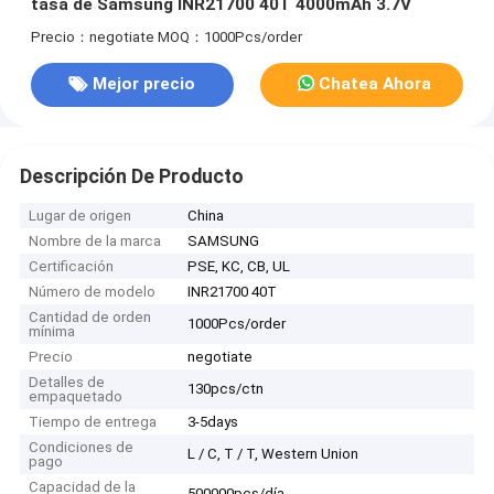
tasa de Samsung INR21700 40T 4000mAh 3.7V
Precio：negotiate
MOQ：1000Pcs/order
Mejor precio
Chatea Ahora
Descripción De Producto
Lugar de origen
China
Nombre de la marca
SAMSUNG
Certificación
PSE, KC, CB, UL
Número de modelo
INR21700 40T
Cantidad de orden
1000Pcs/order
mínima
Precio
negotiate
Detalles de
130pcs/ctn
empaquetado
Tiempo de entrega
3-5days
Condiciones de
L / C, T / T, Western Union
pago
Capacidad de la
500000pcs/día