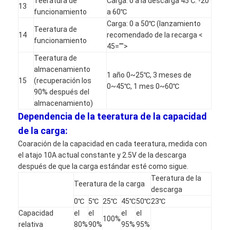
Teeratura de
Carga: 0 a la descarga 45℃: -20
13
Viaje de la fábrica
funcionamiento
a 60℃
Carga: 0 a 50℃ (lanzamiento
Teeratura de
Control de calidad
14
recomendado de la recarga <
funcionamiento
45="">
Éntrenos en contacto con
Teeratura de
almacenamiento
1 año 0~25℃, 3 meses de
Noticias
15
(recuperación los
0~45℃, 1 mes 0~60℃
90% después del
Chatea Ahora
almacenamiento)
Dependencia de la teeratura de la capacidad
de la carga:
Coaración de la capacidad en cada teeratura, medida con
batería del litio lifepo4
el atajo 10A actual constante y 2.5V de la descarga
después de que la carga estándar esté como sigue.
baterías recargables de la ión de litio
Teeratura de la
Teeratura de la carga
descarga
De polímero de litio
0℃
5℃
25℃
45℃
50℃
23℃
Capacidad
el
el
el
el
baterías de almacenamiento de energía
100%
relativa
80%
90%
95%
95%