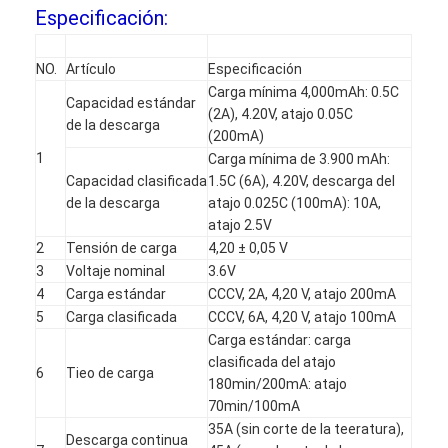
Especificación:
NO.
Artículo
Especificación
Carga mínima 4,000mAh: 0.5C
Capacidad estándar
(2A), 4.20V, atajo 0.05C
de la descarga
(200mA)
1
Carga mínima de 3.900 mAh:
Capacidad clasificada
1.5C (6A), 4.20V, descarga del
de la descarga
atajo 0.025C (100mA): 10A,
atajo 2.5V
2
Tensión de carga
4,20 ± 0,05 V
3
Voltaje nominal
3.6V
4
Carga estándar
CCCV, 2A, 4,20 V, atajo 200mA
5
Carga clasificada
CCCV, 6A, 4,20 V, atajo 100mA
Carga estándar: carga
clasificada del atajo
6
Tieo de carga
180min/200mA: atajo
70min/100mA
35A (sin corte de la teeratura),
Descarga continua