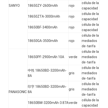
célula de la
SANYO
18650ZY-2600mAh
rojo
capacidad
célula de la
18650ZTA-3000mAh
rojo
capacidad
célula de la
18650BF-3400mAh
rojo
capacidad
célula de la
18650GA-3500mAh
rojo
mediados
de-tarifa
célula de la
18650PF-2900mAh 10A
verde
mediados
de-tarifa
célula de la
中性 18650BD-3200mAh-
gris
mediados
8A
de-tarifa
célula de la
印字 18650BD-3200mAh-
gris
mediados
PANASONIC
8A
de-tarifa
célula de la
18650BM-3200mAh-3.87A
verde
capacidad