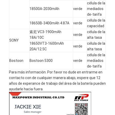
célula de la
18500A-2030mAh
verde
mediados
de-tarifa
célula de la
18650B-3400mAh 4.87A
verde
capacidad
索尼 VC3-1900mAh
célula de la
verde
18A/10C
alta tasa
SONY
18650VT3-1600mAh
célula de la
verde
20A/12.5C
alta tasa
célula de la
Bostoon
Bostoon 5300
verde
mediados
de-tarifa
Para más información. Por favor no dude en entrarme en
contacto con de cualquier manera abajo, espere que 12
años de experance de trabajo del área de la batería pueden
ayudarle hacia fuera.