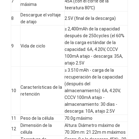
7
45A (con el corte de la
máxima
teeratura 80℃)
Descargue el voltaje
8
2.5V (final de la descarga)
de atajo
≥ 2,400mAh de la capacidad
después de 250cycles (el 60%
de la carga estándar de la
9
Vida de ciclo
capacidad: 6A, 4.20V, CCCV
100mA atajo - descarga: 35A,
atajo 2.5V
≥ 3.510 mAh - carga de la
recuperación de la capacidad
(después del
Características de la
10
almacenamiento): 6A, 4.20V,
retención
CCCV 100mA atajo -
Hogar
almacenamiento: 30 días -
descarga: 10A, atajo 2.5V
Productos
11
Peso de la célula
70.0g máximo
Dimensión de la
Altura: Diámetro máximo de
12
Sobre nosotros
célula
70.30m m: 21.22m m máximos