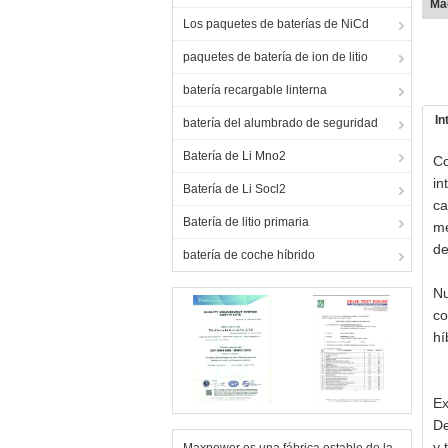
Máq
Los paquetes de baterías de NiCd
paquetes de batería de ion de litio
batería recargable linterna
In
batería del alumbrado de seguridad
Batería de Li Mno2
Co
in
Batería de Li Socl2
ca
Batería de litio primaria
me
de
batería de coche híbrido
Nu
co
hí
Ex
De
y 