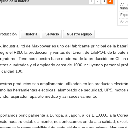
uina de la batería
1
2
3
4
Año 
fund
Expo
Sales
troducción
Historia
Servicio
Nuestro equipo
. industrial ltd de Maxpower es uno del fabricante principal de la bate
tegre el R&D, la producción y ventas del Li-ion, de LifePO4, de la bater
rgadores. Tenemos nuestra base moderna de la producción en China co
tros cuadrados y el empleado cerca de 1000 incluyendo personal profe
 calidad 100.
estros productos son ampliamente utilizados en los productos electrón
mo las herramientas eléctricas, alumbrado de seguridad, UPS, motos el
brido, aspirador, aparato médico y así sucesivamente.
portamos principalmente a Europa, a Japón, a los E.E.U.U., a la Corea
sde nuestro establecimiento, nos enfocamos en de alta calidad, excel
tomamos la responsabilidad de cada célula que producimos. Algunas 