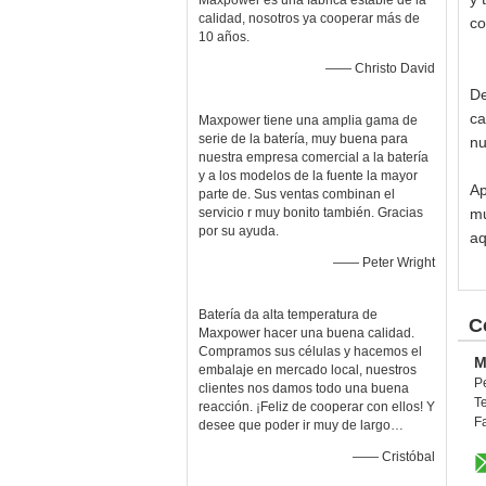
Maxpower es una fábrica estable de la
calidad, nosotros ya cooperar más de
co
10 años.
—— Christo David
De
ca
Maxpower tiene una amplia gama de
serie de la batería, muy buena para
nu
nuestra empresa comercial a la batería
y a los modelos de la fuente la mayor
Ap
parte de. Sus ventas combinan el
servicio r muy bonito también. Gracias
mu
por su ayuda.
aq
—— Peter Wright
Batería da alta temperatura de
C
Maxpower hacer una buena calidad.
Compramos sus células y hacemos el
M
embalaje en mercado local, nuestros
P
clientes nos damos todo una buena
T
reacción. ¡Feliz de cooperar con ellos! Y
F
desee que poder ir muy de largo…
—— Cristóbal