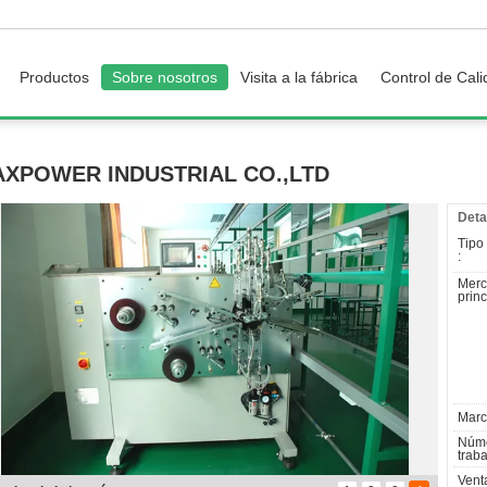
Productos
Sobre nosotros
Visita a la fábrica
Control de Cal
XPOWER INDUSTRIAL CO.,LTD
Deta
Tipo
:
Mer
princ
Marc
Núm
traba
Vent