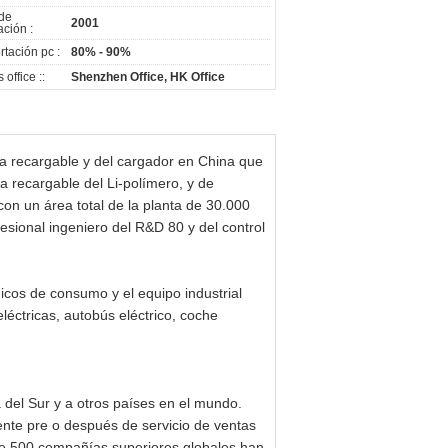
de
2001
ación :
rtación pc :
80% - 90%
 office ::
Shenzhen Office, HK Office
ría recargable y del cargador en China que
ía recargable del Li-polímero, y de
n un área total de la planta de 30.000
sional ingeniero del R&D 80 y del control
icos de consumo y el equipo industrial
éctricas, autobús eléctrico, coche
 del Sur y a otros países en el mundo.
ente pre o después de servicio de ventas
de 500 compañías superiores globales han