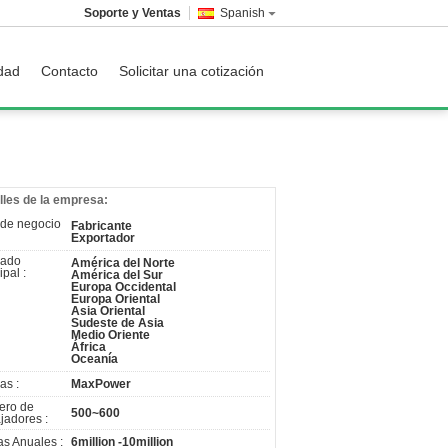
Soporte y Ventas
Spanish
idad
Contacto
Solicitar una cotización
lles de la empresa:
 de negocio
Fabricante
Exportador
cado
América del Norte
ipal :
América del Sur
Europa Occidental
Europa Oriental
Asia Oriental
Sudeste de Asia
Medio Oriente
África
Oceanía
as :
MaxPower
ero de
500~600
jadores :
as Anuales :
6million -10million