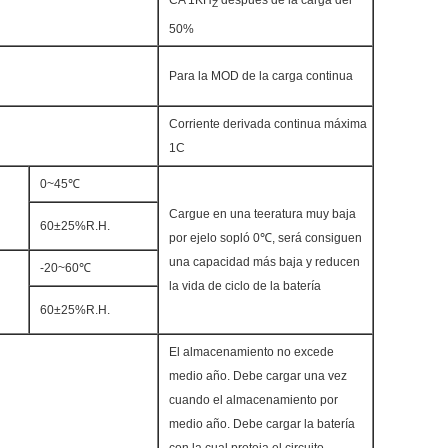
CA 1KH
después de la carga del
Z
50%
Para la MOD de la carga continua
Corriente derivada continua máxima
1C
0~45℃
Cargue en una teeratura muy baja
60±25%R.H.
por ejelo sopló 0℃, será consiguen
una capacidad más baja y reducen
-20~60℃
la vida de ciclo de la batería
60±25%R.H.
El almacenamiento no excede
medio año. Debe cargar una vez
cuando el almacenamiento por
medio año. Debe cargar la batería