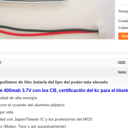
Tiemp
Condi
Capac
Con
t
SIZE:
Vatio:
 polímero de litio
batería del lipo del poder más elevado
,
de 400mah 3.7V con los CB, certificación del kc para el blue
sidad de alta energía
con el couesto del aluminio-plástico
rgar
vida
ad con Japón/Taiwán IC y los protectores del MOS
s (Molex, Tyco y así sucesivamente)