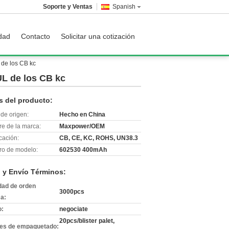
Soporte y Ventas
Spanish
idad
Contacto
Solicitar una cotización
L de los CB kc
 UL de los CB kc
s del producto:
de origen:
Hecho en China
e de la marca:
Maxpower/OEM
icación:
CB, CE, KC, ROHS, UN38.3
o de modelo:
602530 400mAh
 y Envío Términos:
dad de orden
3000pcs
a:
o:
negociate
20pcs/blister palet,
les de empaquetado: