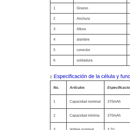
1
Grueso
2
Anchura
3
Altura
4
alambre
5
conector
6
soldadura
Especificación de la célula y fun
2.
No.
Artículos
Especificaci
1
Capacidad nominal
370mAh
2
Capacidad mínima
370mAh
3
Voltaje nominal
3.7V