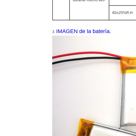
durante mucho tieo
60±25%R.H.
IMAGEN de la batería.
3.