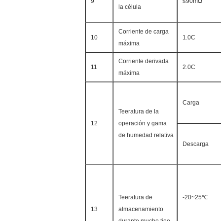
9
≤90mΩ
la célula
Corriente de carga
10
1.0C
máxima
Corriente derivada
11
2.0C
máxima
Carga
Teeratura de la
12
operación y gama
de humedad relativa
Descarga
Teeratura de
-20~25℃
13
almacenamiento