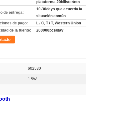
plataforma 20bllister/ctn
10-30days que acuerda la
o de entrega:
situación común
ciones de pago:
L / C, T / T, Western Union
idad de la fuente:
200000pcs/day
tacto
602530
1.5W
tooth