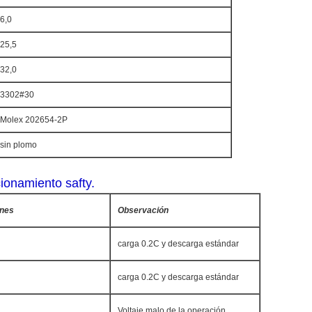
6,0
25,5
32,0
3302#30
Molex 202654-2P
sin plomo
cionamiento safty.
ones
Observación
carga 0.2C y descarga estándar
carga 0.2C y descarga estándar
Voltaje malo de la operación