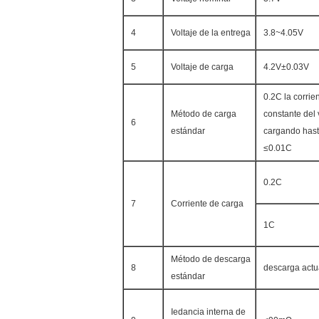
4
Voltaje de la entrega
3.8~4.05V
5
Voltaje de carga
4.2V±0.03V
0.2C la corrie
Método de carga
constante del 
6
estándar
cargando hast
≤0.01C
0.2C
7
Corriente de carga
1C
Método de descarga
8
descarga actu
estándar
Iedancia interna de