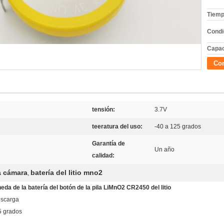
Tiemp
Condi
Capac
Con
tensión:
3.7V
teeratura del uso:
-40 a 125 grados
Garantía de
Un año
calidad:
la cámara
batería del litio mno2
,
eda de la batería del botón de la pila LiMnO2 CR2450 del litio
escarga
5 grados
a