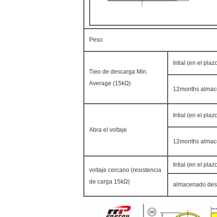
Peso
Intial (en el pl
Tieo de descarga Min.
Average (15kΩ)
12months alma
Intial (en el pl
Abra el voltaje
12months alma
Intial (en el pl
voltaje cercano (resistencia
de carga 15kΩ)
almacenado des