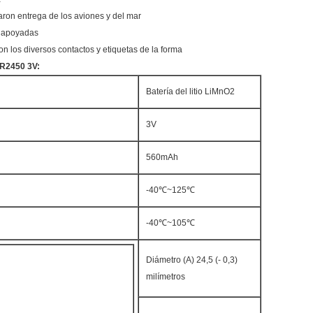
aron entrega de los aviones y del mar
a apoyadas
on los diversos contactos y etiquetas de la forma
 CR2450 3V:
Batería del litio LiMnO2
3V
560mAh
-40℃~125℃
-40℃~105℃
Diámetro (A) 24,5 (- 0,3)
milímetros