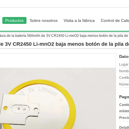
Productos
Sobre nosotros
Visita a la fábrica
Control de Cal
tura de la batería 560mAh de 3V CR2450 Li-mnO2 baja menos botón de la pila de
 de 3V CR2450 Li-mnO2 baja menos botón de la pila d
Dato
Lugar 
Nombr
Certif
Númer
Pago
Canti
mínim
Preci
Detal