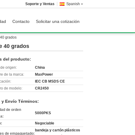
Soporte y Ventas
Spanish
idad
Contacto
Solicitar una cotización
 40 grados
e 40 grados
s del producto:
de origen:
China
e de la marca:
MaxPower
icación:
IEC CB MSDS CE
o de modelo:
CR2450
 y Envío Términos:
dad de orden
5000PKS
a:
o:
Negociable
bandeja y cartón plásticos
les de empaquetado: