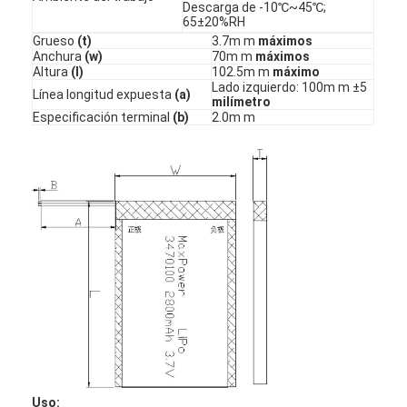
Descarga de -10℃~45℃;
65±20%RH
Grueso
(t)
3.7m m
máximos
Anchura
(w)
70m m
máximos
Altura
(l)
102.5m m
máximo
Lado izquierdo: 100m m ±5
Línea longitud expuesta
(a)
milímetro
Especificación terminal
(b)
2.0m m
Hogar
Productos
Sobre nosotros
Uso: