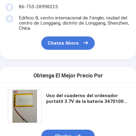
Baterías recargables de NiMH
86-755-28998225
baterías recargables NiCd
Edificio B, centro internacional de Fenglin, ciudad del
centro de Longgang, distrito de Longgang, Shenzhen,
China.
LCD cargador de batería
Chatea Ahora
paquetes de baterías de NiMH
Los paquetes de baterías de NiCd
paquetes de batería de ion de litio
Obtenga El Mejor Precio Por
batería recargable linterna
Uso del cuaderno del ordenador
batería del alumbrado de seguridad
portátil 3.7V de la batería 3470100
del polímero de litio de la capacidad
Batería de Li Mno2
2800mAh
Batería de Li Socl2