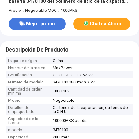
batería 3470100 del polímero de litio de la capacidad
2800mAh
Precio：Negociable
MOQ：1000PKS
Mejor precio
Chatea Ahora
Descripción De Producto
Lugar de origen
China
Nombre de la marca
MaxPower
Certificación
CE UL CB UL IEC62133
Número de modelo
3470100 2800mAh 3.7V
Cantidad de orden
1000PKS
mínima
Precio
Negociable
Detalles de
Cartones de la exportación, cartones de
empaquetado
la O.N.U
Capacidad de la
100000PKS por día
fuente
modelo
3470100
Capacidad
2800mAh