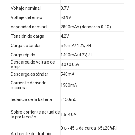
Voltaje nominal
3.7V
Voltaje del envío
≥3.9V
capacidad nominal
2800mAh (descarga 0.2C)
Tensión de carga
4.2V
Carga estándar
540mA/4.2V, 7H
Carga rápida
1400mA/4.2V, 3H
Descarga de voltaje de
3.0±0.05V
atajo
Descarga estándar
540mA
Corriente derivada
1500mA
máxima
Iedancia de la batería
≤150mΩ
Sobre corriente actual de
1.5-4.0A
la protección
0℃~45℃ de carga; 65±20%RH
Ambiente del trabajo