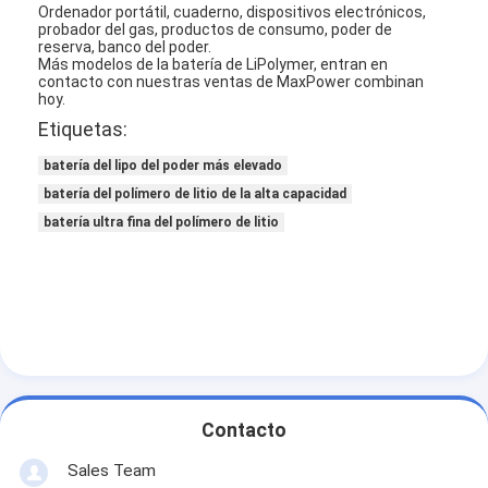
Ordenador portátil, cuaderno, dispositivos electrónicos,
Viaje de la fábrica
probador del gas, productos de consumo, poder de
reserva, banco del poder.
Más modelos de la batería de LiPolymer, entran en
Control de calidad
contacto con nuestras ventas de MaxPower combinan
hoy.
Éntrenos en contacto con
Etiquetas:
Noticias
batería del lipo del poder más elevado
batería del polímero de litio de la alta capacidad
Chatea Ahora
batería ultra fina del polímero de litio
batería del litio lifepo4
baterías recargables de la ión de litio
De polímero de litio
Contacto
baterías de almacenamiento de energía
Sales Team