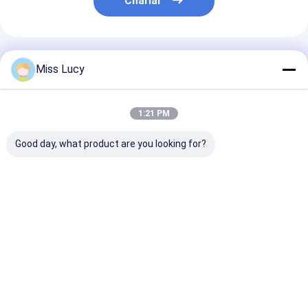
Charlar
Batería de litio primaria
batería de coche híbrido
Productos Recomendados
Miss Lucy
1:21 PM
Good day, what product are you looking for?
Batería de polímero
451730HP 210mAh
MP81438HP
de litio de 8500 mAh
3.7V Batería
3600mAh 15C
con IC de medidor de
LiPolymer para
Batería de LiP
gas, paquete de
grabadora de voz
11.1V
batería LiPolymer
Mejor precio
Mejor precio
Mejor pre
5960165 3.7V 8.5AH
Inicio
Desktop Site
Mapa del Sitio
Política de privacidad