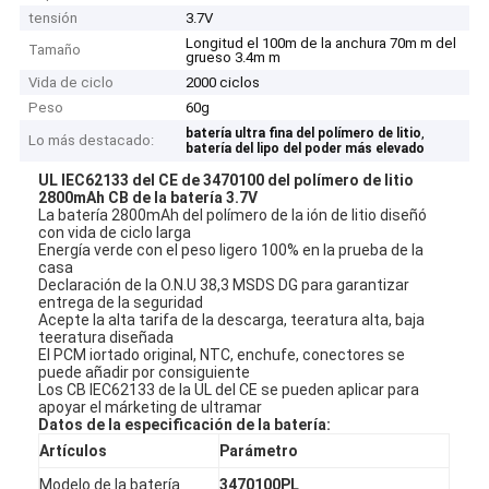
tensión
3.7V
Longitud el 100m de la anchura 70m m del
Tamaño
grueso 3.4m m
Vida de ciclo
2000 ciclos
Peso
60g
,
batería ultra fina del polímero de litio
Lo más destacado:
batería del lipo del poder más elevado
UL IEC62133 del CE de 3470100 del polímero de litio
2800mAh CB de la batería 3.7V
La batería 2800mAh del polímero de la ión de litio diseñó
con vida de ciclo larga
Energía verde con el peso ligero 100% en la prueba de la
casa
Declaración de la O.N.U 38,3 MSDS DG para garantizar
entrega de la seguridad
Acepte la alta tarifa de la descarga, teeratura alta, baja
teeratura diseñada
El PCM iortado original, NTC, enchufe, conectores se
puede añadir por consiguiente
Los CB IEC62133 de la UL del CE se pueden aplicar para
apoyar el márketing de ultramar
Datos de la especificación de la batería:
Artículos
Parámetro
Modelo de la batería
3470100PL