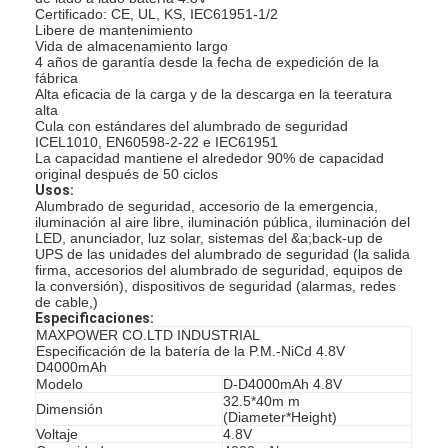
Certificado: CE, UL, KS, IEC61951-1/2
Libere de mantenimiento
Vida de almacenamiento largo
4 años de garantía desde la fecha de expedición de la
fábrica
Alta eficacia de la carga y de la descarga en la teeratura
alta
Cula con estándares del alumbrado de seguridad
ICEL1010, EN60598-2-22 e IEC61951
La capacidad mantiene el alrededor 90% de capacidad
original después de 50 ciclos
Usos:
Alumbrado de seguridad, accesorio de la emergencia,
iluminación al aire libre, iluminación pública, iluminación del
LED, anunciador, luz solar, sistemas del &a;back-up de
UPS de las unidades del alumbrado de seguridad (la salida
firma, accesorios del alumbrado de seguridad, equipos de
la conversión), dispositivos de seguridad (alarmas, redes
de cable,)
Especificaciones:
MAXPOWER CO.LTD INDUSTRIAL
Especificación de la batería de la P.M.-NiCd 4.8V
D4000mAh
Modelo
D-D4000mAh 4.8V
32.5*40m m
Dimensión
(Diameter*Height)
Voltaje
4.8V