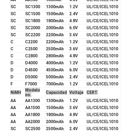
Baterías recargables de NiMH
SC
SC1300
1300mAh
1.2V
UL/CE/ICEL1010
SC
SC1500
1500mAh
2.4V
UL/CE/ICEL1010
baterías recargables NiCd
SC
SC1800
1800mAh
4.8V
UL/CE/ICEL1010
SC
SC2000
2000mAh
6.0V
UL/CE/ICEL1010
LCD cargador de batería
SC
SC2200
2200mAh
3.6V
UL/CE/ICEL1010
C
C2200
2200mAh
1.2V
UL/CE/ICEL1010
paquetes de baterías de NiMH
C
C2500
2500mAh
3.6V
UL/CE/ICEL1010
Los paquetes de baterías de NiCd
C
C2800
2800mAh
4.8V
UL/CE/ICEL1010
D
D4000
4000mAh
1.2V
UL/CE/ICEL1010
paquetes de batería de ion de litio
D
D4500
4500mAh
6.0V
UL/CE/ICEL1010
D
D5000
5000mAh
2.4V
UL/CE/ICEL1010
batería recargable linterna
F
F7000
7000mAh
1.2V
UL/CE/ICEL1010
Modelo
NiMH
Capacidad
Voltaje
CERT.
batería del alumbrado de seguridad
no.
AA
AA1300
1300mAh
1.2V
UL/CE/ICEL1010
Batería de Li Mno2
AA
AA1500
1500mAh
3.6V
UL/CE/ICEL1010
AA
AA1800
1800mAh
4.8V
UL/CE/ICEL1010
Batería de Li Socl2
AA
AA2000
2000mAh
6.0V
UL/CE/ICEL1010
SC
SC2500
2500mAh
2.4V
UL/CE/ICEL1010