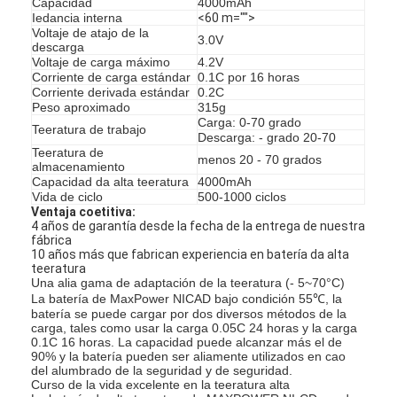
Capacidad
4000mAh
Iedancia interna
<60 m="">
Voltaje de atajo de la
3.0V
descarga
Voltaje de carga máximo
4.2V
Corriente de carga estándar
0.1C por 16 horas
Corriente derivada estándar
0.2C
Peso aproximado
315g
Carga: 0-70 grado
Teeratura de trabajo
Descarga: - grado 20-70
Teeratura de
menos 20 - 70 grados
almacenamiento
Capacidad da alta teeratura
4000mAh
Vida de ciclo
500-1000 ciclos
Ventaja coetitiva:
4 años de garantía desde la fecha de la entrega de nuestra
fábrica
10 años más que fabrican experiencia en batería da alta
teeratura
Una alia gama de adaptación de la teeratura (- 5~70°C)
Hogar
La batería de MaxPower NICAD bajo condición 55℃, la
batería se puede cargar por dos diversos métodos de la
carga, tales como usar la carga 0.05C 24 horas y la carga
Productos
0.1C 16 horas. La capacidad puede alcanzar más el de
90% y la batería pueden ser aliamente utilizados en cao
del alumbrado de la seguridad y de seguridad.
Sobre nosotros
Curso de la vida excelente en la teeratura alta