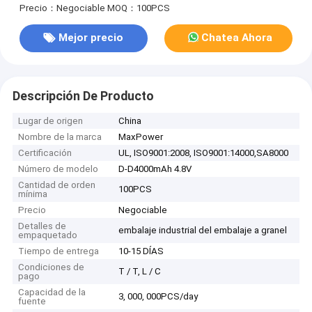
Precio：Negociable
MOQ：100PCS
Mejor precio
Chatea Ahora
Descripción De Producto
Lugar de origen
China
Nombre de la marca
MaxPower
Certificación
UL, ISO9001:2008, ISO9001:14000,SA8000
Número de modelo
D-D4000mAh 4.8V
Cantidad de orden
100PCS
mínima
Precio
Negociable
Detalles de
embalaje industrial del embalaje a granel
empaquetado
Tiempo de entrega
10-15 DÍAS
Condiciones de
T / T, L / C
pago
Capacidad de la
3, 000, 000PCS/day
fuente