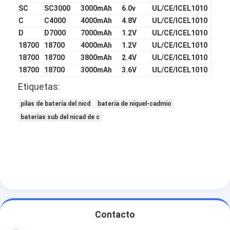
Batería de litio primaria
SC
SC3000
3000mAh
6.0v
UL/CE/ICEL1010
C
C4000
4000mAh
4.8V
UL/CE/ICEL1010
batería de coche híbrido
D
D7000
7000mAh
1.2V
UL/CE/ICEL1010
18700
18700
4000mAh
1.2V
UL/CE/ICEL1010
18700
18700
3800mAh
2.4V
UL/CE/ICEL1010
18700
18700
3000mAh
3.6V
UL/CE/ICEL1010
Etiquetas:
pilas de batería del nicd
batería de níquel-cadmio
baterías sub del nicad de c
Contacto