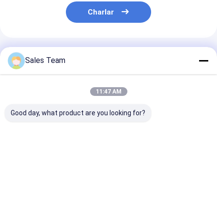
Charlar
Productos Recomendados
Sales Team
11:47 AM
Good day, what product are you looking for?
IEC de la batería
IEC de las baterías
Baterías recar
recargable de 1.2V
recargables de 10.8V
sub 1.2V 180
5000mAh NICD para
AA 800mAh NiCd
de Nicad C NiC
la luz de emergencia
para los militares
poder más ele
Mejor precio
Mejor precio
Mejor pre