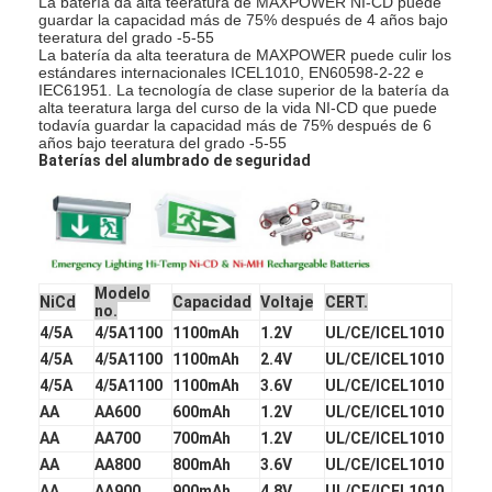
La batería da alta teeratura de MAXPOWER NI-CD puede
guardar la capacidad más de 75% después de 4 años bajo
Viaje de la fábrica
teeratura del grado -5-55
La batería da alta teeratura de MAXPOWER puede culir los
Control de calidad
estándares internacionales ICEL1010, EN60598-2-22 e
IEC61951. La tecnología de clase superior de la batería da
alta teeratura larga del curso de la vida NI-CD que puede
Éntrenos en contacto con
todavía guardar la capacidad más de 75% después de 6
años bajo teeratura del grado -5-55
Baterías del alumbrado de seguridad
Noticias
Chatea Ahora
Modelo
NiCd
Capacidad
Voltaje
CERT.
no.
batería del litio lifepo4
4/5A
4/5A1100
1100mAh
1.2V
UL/CE/ICEL1010
4/5A
4/5A1100
1100mAh
2.4V
UL/CE/ICEL1010
baterías recargables de la ión de litio
4/5A
4/5A1100
1100mAh
3.6V
UL/CE/ICEL1010
De polímero de litio
AA
AA600
600mAh
1.2V
UL/CE/ICEL1010
AA
AA700
700mAh
1.2V
UL/CE/ICEL1010
baterías de almacenamiento de energía
AA
AA800
800mAh
3.6V
UL/CE/ICEL1010
AA
AA900
900mAh
4.8V
UL/CE/ICEL1010