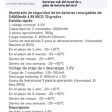
,
baterías sub del nicad de c
Lo más destacado:
pilas de batería del nicd
Alumbrado de seguridad de las baterías recargables de
D4000mAh 4.8V NICD 70 grados
Detalle rápido:
1 voltaje nominal: 4.8V
Capacidad de 2 nominales: 4000mAh
3 pesos aproximados: 360g
Carga estándar 4: 400mA×15hours
Gama de teeraturas 5 para el almacenamiento: (Humedad:
Máximo el 85%)
En el plazo de 1 año: -20~+25℃
En el plazo de 6 meses: -20~+30℃
Dentro de meses: -20~+40℃
Dentro de una semana: -20~+50℃
Voltaje de atajo de
descargas: 3.0V
6
Carga de
7
cosquillas: 135~281mA
Descarga estándar 8: 800mA a 1.0V
Gama
de teeraturas 9 para la operación:
(Humedad: El
Max.85%)
En el plazo de 1 año: -20~+25℃
En el plazo de 6 meses: -20~+30℃
Dentro de meses: -20~+40℃
Dentro de una semana: -20~+50℃
Descripción:
de lado a lado batería 4.8V