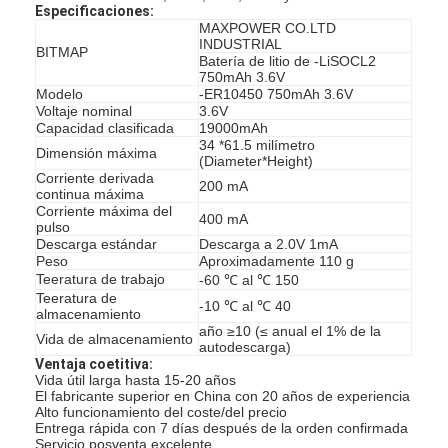
Especificaciones:
Baterías recargables de NiMH
MAXPOWER CO.LTD
INDUSTRIAL
BITMAP
baterías recargables NiCd
Batería de litio de -LiSOCL2
750mAh 3.6V
Modelo
-ER10450 750mAh 3.6V
LCD cargador de batería
Voltaje nominal
3.6V
Capacidad clasificada
19000mAh
paquetes de baterías de NiMH
34 *61.5 milímetro
Dimensión máxima
(Diameter*Height)
Corriente derivada
200 mA
Los paquetes de baterías de NiCd
continua máxima
Corriente máxima del
400 mA
pulso
paquetes de batería de ion de litio
Descarga estándar
Descarga a 2.0V 1mA
Peso
Aproximadamente 110 g
batería recargable linterna
Teeratura de trabajo
-60 ℃ al ℃ 150
Teeratura de
-10 ℃ al ℃ 40
almacenamiento
batería del alumbrado de seguridad
año ≥10 (≤ anual el 1% de la
Vida de almacenamiento
autodescarga)
Ventaja coetitiva:
Batería de Li Mno2
Vida útil larga hasta 15-20 años
El fabricante superior en China con 20 años de experiencia
Batería de Li Socl2
Alto funcionamiento del coste/del precio
Entrega rápida con 7 días después de la orden confirmada
Servicio posventa excelente