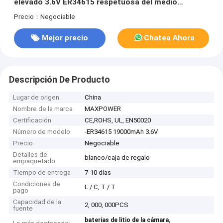
elevado 3.6V ER34615 respetuosa del medio
ambiente
Precio：Negociable
Mejor precio
Chatea Ahora
Descripción De Producto
Lugar de origen
China
Nombre de la marca
MAXPOWER
Certificación
CE,ROHS, UL, EN50020
Número de modelo
-ER34615 19000mAh 3.6V
Precio
Negociable
Detalles de
blanco/caja de regalo
empaquetado
Tiempo de entrega
7-10 días
Condiciones de
L / C, T / T
pago
Capacidad de la
2, 000, 000PCS
fuente
,
baterías de litio de la cámara