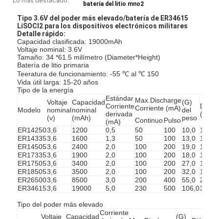
Lo más destacado:
batería del litio mno2
Tipo 3.6V del poder más elevado/batería de ER34615
LiSOCl2 para los dispositivos electrónicos militares
Detalle rápido:
Capacidad clasificada: 19000mAh
Voltaje nominal: 3.6V
Tamaño: 34 *61.5 milímetro (Diameter*Height)
Batería de litio primaria
Teeratura de funcionamiento: -55 ℃ al ℃ 150
Vida útil larga: 15-20 años
Tipo de la energía
Estándar
Max.Discharge
Voltaje
Capacidad
(G)
Corriente
Diáme
Corriente (mA)
Modelo
nominal
nominal
del
derivada
(milím
(v)
(mAh)
peso
Continuo
Pulso
(mA)
ER14250
3,6
1200
0,5
50
100
10,0
14,5
ER14335
3,6
1600
1,3
50
100
13,0
14,5
ER14505
3,6
2400
2,0
100
200
19,0
14,5
ER17335
3,6
1900
2,0
100
200
18,0
17,5
ER17505
3,6
3400
2,0
100
200
27,0
17,5
ER18505
3,6
3500
2,0
100
200
32,0
18,8
ER26500
3,6
8500
3,0
200
400
55,0
26,2
ER34615
3,6
19000
5,0
230
500
106,0
34,0
Tipo del poder más elevado
Corriente
Voltaje
Capacidad
(G)