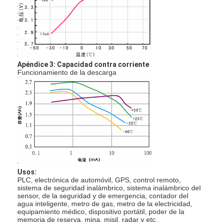
Viaje de la fábrica
Control de calidad
Éntrenos en contacto con
Apéndice 3: Capacidad contra corriente
Funcionamiento de la descarga
Noticias
Chatea Ahora
batería del litio lifepo4
baterías recargables de la ión de litio
Usos:
PLC, electrónica de automóvil, GPS, control remoto,
De polímero de litio
sistema de seguridad inalámbrico, sistema inalámbrico del
sensor, de la seguridad y de emergencia, contador del
agua inteligente, metro de gas, metro de la electricidad,
baterías de almacenamiento de energía
equipamiento médico, dispositivo portátil, poder de la
memoria de reserva, mina, misil, radar y etc.