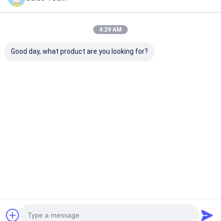
4:29 AM
Good day, what product are you looking for?
Batería de Li-SOCl2
batería de litio de
Batería ER2450
+ SLC Modelo
tamaño C de
SCOI2 Baterí
ER34615H +
Er26500 3.6V
ER2450T 3.6V
SLC1550
8500mah 9ah
Celular de bot
litio de 500 m
Mejor precio
Mejor precio
Mejor pre
Inicio
Desktop Site
Mapa del Sitio
Política de privacidad
Calidad
batería del litio lifepo4
Fábrica De China.Copyright © 2026
MAXPOWER INDUSTRIAL CO.,LTD. All Rights Reserved.