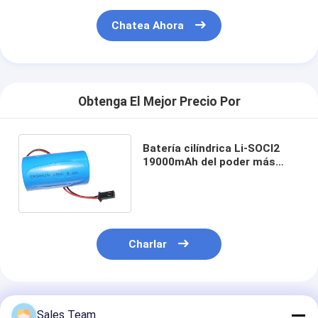
Chatea Ahora
Obtenga El Mejor Precio Por
Batería cilíndrica Li-SOCl2
19000mAh del poder más
elevado 3.6V ER34615
respetuosa del medio
ambiente
Charlar
Productos Recomendados
Sales Team