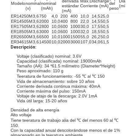
derivada
Max.Discharge
Diámetr
Modelo
nominal
nominal
del
estándar
Corriente (mA)
(milímet
(v)
(mAh)
peso
(mA)
ER14250M
3,6
750
4,0
200
400
10,0
14,5
25,0
ER14505M
3,6
2000
10,0
400
800
22,0
14,5
50,5
ER17505M
3,6
2800
10,0
600
1000
30,0
17,5
50,5
ER18505M
3,6
3000
10,0
600
1000
32,0
18,5
50,5
ER26500M
3,6
6500
10,0
1000
1500
55,0
26,2
50,0
ER34615M
3,6
14500
10,0
2000
3000
107,0
34,0
61,5
Descripción:
Voltaje (clasificado) nominal: 3.6V
Capacidad (clasificada) nominal: 19000mAh
Tamaño (AA): 34 *61.5 milímetro (Diameter*Height)
Peso aproximado: 110 g
Teeratura de funcionamiento: -55 ℃ al ℃ 150
Vida de almacenamiento: sobre 10 años
Corriente derivada continua máxima: 40mA
Corriente máxima del pulso: 150mA
Voltaje de atajo de la descarga: 2.0V 1mA
Vida útil larga: 15-20 años
Densidad de alta energía
Alto voltaje
Tiene teeratura de trabajo alia del ℃ del menos 60 al ℃
150.
Con la capacidad anual descolorándose menos el de 1%
almacenado en la teeratura ambiente