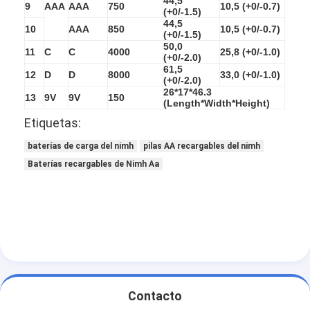
44,5
9
AAA
AAA
750
10,5 (+0/-0.7)
(+0/-1.5)
44,5
10
AAA
850
10,5 (+0/-0.7)
(+0/-1.5)
50,0
11
C
C
4000
25,8 (+0/-1.0)
(+0/-2.0)
61,5
12
D
D
8000
33,0 (+0/-1.0)
(+0/-2.0)
26*17*46.3
13
9V
9V
150
(Length*Width*Height)
Etiquetas:
baterías de carga del nimh
pilas AA recargables del nimh
Baterías recargables de Nimh Aa
Contacto