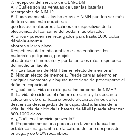
7, recepción del servicio de OEM/ODM
Viaje de la fábrica
A: ¿Cuáles son las ventajas de usar las baterías
recargables de NiMH?
B: Funcionamiento - las baterías de NiMH pueden ser más
Control de calidad
de tres veces más duraderas
que los acumuladores alcalinos en dispositivos de la
electrónica del consumo del poder más elevado.
Éntrenos en contacto con
Ahorros - pueden ser recargados para hasta 1000 ciclos,
dándole enorme
Noticias
ahorros a largo plazo.
Respetuoso del medio ambiente - no contienen los
materiales peligrosos, por ejelo
Chatea Ahora
el cadmio o el mercurio, y por lo tanto es más respetuoso
del medio ambiente.
A: ¿Las baterías de NiMH tienen efecto de memoria?
B: Ningún efecto de memoria. Puede cargar adentro en
cualquier momento y ninguna necesidad de preocuparse el
daño en capacidad.
batería del litio lifepo4
A: ¿cuál es la vida de ciclo para las baterías de NIMH?
B: La vida de ciclo es el número de carga y la descarga
coleta un ciclo una batería puede alcanzar. Antes de los
baterías recargables de la ión de litio
descensos descargados de la capacidad a finales de la
vida, la vida de ciclo de la batería de NIMH puede alcanzar
De polímero de litio
800-1000 ciclos.
A: ¿Cuál es el servicio posventa?
B: Proporcionamos una persona en favor de la cual se
baterías de almacenamiento de energía
establece una garantía de la calidad del año después de
entrega y de 0,1% recambios.