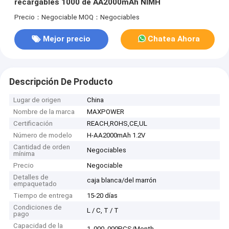
recargables 1000 de AA2000mAh NIMH
Precio：Negociable
MOQ：Negociables
Mejor precio
Chatea Ahora
Descripción De Producto
Lugar de origen
China
Nombre de la marca
MAXPOWER
Certificación
REACH,ROHS,CE,UL
Número de modelo
H-AA2000mAh 1.2V
Cantidad de orden
Negociables
mínima
Precio
Negociable
Detalles de
caja blanca/del marrón
empaquetado
Tiempo de entrega
15-20 días
Condiciones de
L / C, T / T
pago
Capacidad de la
1, 000, 000PCS/Month