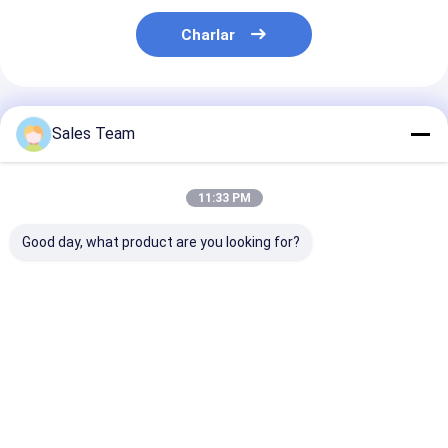
Charlar
Productos Recomendados
Sales Team
11:33 PM
Good day, what product are you looking for?
Batería recargable
Batería de Nimh de la
batería recarg
Ni-MH SC2500mAh
autodescarga de
IEC62133 de 
1.2V con 1000 ciclos
AA2500 2500mAh
300mAh 9V Ni
de larga duración y
1.2V recargable
alta capacidad
Mejor precio
Mejor precio
Mejor pre