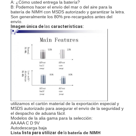
A: ¿Cómo usted entrega la batería?
Baterías recargables de NiMH
B: Podemos hacer el envío del mar o del aire para la
batería de NIMH con MSDS autorizado y garantizar la letra.
Son generalmente los 80% pre-recargados antes del
baterías recargables NiCd
envío.
Imagen única de
las
características
:
LCD cargador de batería
paquetes de baterías de NiMH
Los paquetes de baterías de NiCd
paquetes de batería de ion de litio
batería recargable linterna
batería del alumbrado de seguridad
utilizamos el cartón material de la exportación especial y
MSDS autorizado para asegurar el envío de la seguridad y
Batería de Li Mno2
el despacho de aduana fácil.
Modelos de la alia gama para la selección:
AA AAA C D 9V
Batería de Li Socl2
Autodescarga baja
Lista
lista para utilizar de
la
batería de NIMH