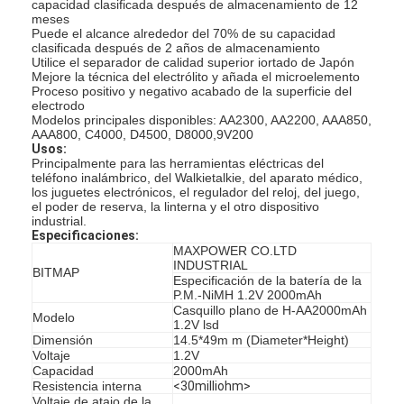
capacidad clasificada después de almacenamiento de 12
meses
Puede el alcance alrededor del 70% de su capacidad
clasificada después de 2 años de almacenamiento
Utilice el separador de calidad superior iortado de Japón
Mejore la técnica del electrólito y añada el microelemento
Proceso positivo y negativo acabado de la superficie del
electrodo
Modelos principales disponibles: AA2300, AA2200, AAA850,
AAA800, C4000, D4500, D8000,9V200
Usos:
Principalmente para las herramientas eléctricas del
teléfono inalámbrico, del Walkietalkie, del aparato médico
,
los juguetes electrónicos, el regulador del reloj, del juego,
el poder de reserva, la linterna y el otro dispositivo
industrial.
Especificaciones:
MAXPOWER CO.LTD
INDUSTRIAL
BITMAP
Especificación de la batería de la
P.M.-NiMH 1.2V 2000mAh
Casquillo plano de H-AA2000mAh
Modelo
1.2V lsd
Dimensión
14.5*49m m (Diameter*Height)
Voltaje
1.2V
Capacidad
2000mAh
Resistencia interna
<30milliohm>
Voltaje de atajo de la