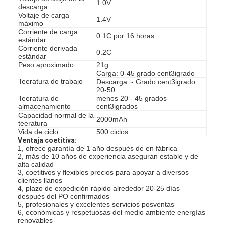
1.0V
descarga
Voltaje de carga
1.4V
máximo
Corriente de carga
0.1C por 16 horas
estándar
Corriente derivada
0.2C
estándar
Peso aproximado
21g
Carga: 0-45 grado cent3igrado
Teeratura de trabajo
Descarga: - Grado cent3igrado
20-50
Teeratura de
menos 20 - 45 grados
almacenamiento
cent3igrados
Capacidad normal de la
2000mAh
teeratura
Vida de ciclo
500 ciclos
Ventaja coetitiva:
1, ofrece garantía de 1 año después de en fábrica
2, más de 10 años de experiencia aseguran estable y de
alta calidad
Hogar
3, coetitivos y flexibles precios para apoyar a diversos
clientes llanos
4, plazo de expedición rápido alrededor 20-25 días
Productos
después del PO confirmados
5, profesionales y excelentes servicios posventas
Sobre nosotros
6, económicas y respetuosas del medio ambiente energías
renovables