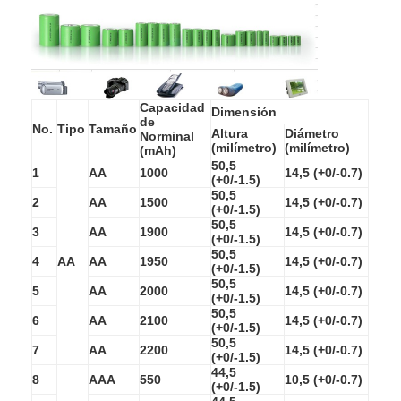
Batería de litio primaria
batería de coche híbrido
Capacidad
Dimensión
de
No.
Tipo
Tamaño
Altura
Diámetro
Norminal
(milímetro)
(milímetro)
(mAh)
50,5
1
AA
1000
14,5 (+0/-0.7)
(+0/-1.5)
50,5
2
AA
1500
14,5 (+0/-0.7)
(+0/-1.5)
50,5
3
AA
1900
14,5 (+0/-0.7)
(+0/-1.5)
50,5
4
AA
AA
1950
14,5 (+0/-0.7)
(+0/-1.5)
50,5
5
AA
2000
14,5 (+0/-0.7)
(+0/-1.5)
50,5
6
AA
2100
14,5 (+0/-0.7)
(+0/-1.5)
50,5
7
AA
2200
14,5 (+0/-0.7)
(+0/-1.5)
44,5
8
AAA
550
10,5 (+0/-0.7)
(+0/-1.5)