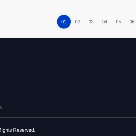
01
02
03
04
05
06
a
ights Reserved.