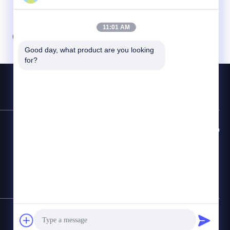
11:01 AM
07
08
Good day, what product are you looking 
for?
Línea Directa de Contacto
86-755-28998225
Correo electrónico
Sales@maxpowersz.com
Mapa del Sitio