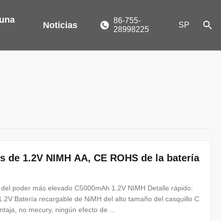
 una
86-755-
Noticias
SP
28998225
les de 1.2V NIMH AA, CE ROHS de la batería
es del poder más elevado C5000mAh 1.2V NIMH Detalle rápido:
.2V Batería recargable de NiMH del alto tamaño del casquillo C
ntaja, no mecury, ningún efecto de ...