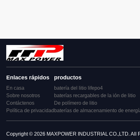
Enlaces rápidos
productos
En casa
batería del litio lifepo4
Sobre nosotros
baterías recargables de la ión de litio
Contáctenos
De polímero de litio
Política de privacidad
baterías de almacenamiento de energí
Copyright © 2026 MAXPOWER INDUSTRIAL CO.,LTD. All R