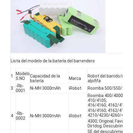
Lista del modelo de la batería del barrendero
Modelo
1
Capacidad de la
Robot del barrido/model
S.NO
Marca
batería
aljofifa
-Rb-
3
Ni-MH 3000mAh
iRobot
Roomba 500/550/560/
0001
Roomba 400/4000; 405
410/4105;
416/4160; 4162/4199
416/4160; 4162/4199;
-Rb-
4210/4230/4260/4275/
4
Ni-MH 3000mAh
iRobot
0002
4300; Original; Favorable
Dirtdog; Descubrimiento
SE del descubrimiento; 