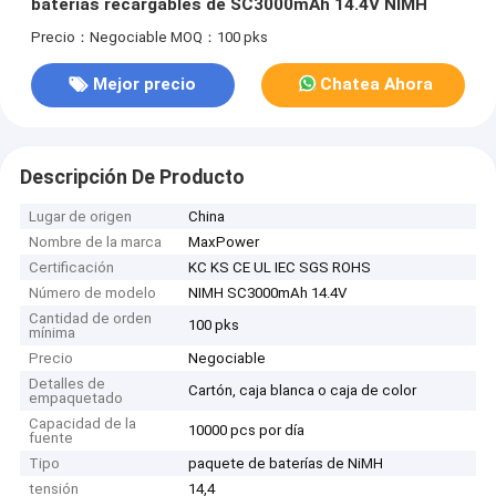
baterías recargables de SC3000mAh 14.4V NIMH
Precio：Negociable
MOQ：100 pks
Mejor precio
Chatea Ahora
Descripción De Producto
Lugar de origen
China
Nombre de la marca
MaxPower
Certificación
KC KS CE UL IEC SGS ROHS
Número de modelo
NIMH SC3000mAh 14.4V
Cantidad de orden
100 pks
mínima
Precio
Negociable
Detalles de
Cartón, caja blanca o caja de color
empaquetado
Capacidad de la
10000 pcs por día
fuente
Tipo
paquete de baterías de NiMH
tensión
14,4