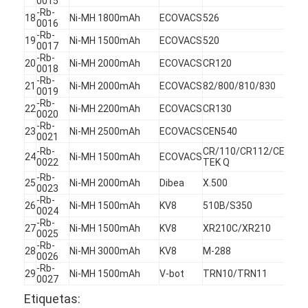
0015
-Rb-
Viaje de la fábrica
18
Ni-MH 1800mAh
ECOVACS
526
0016
-Rb-
19
Ni-MH 1500mAh
ECOVACS
520
Control de calidad
0017
-Rb-
20
Ni-MH 2000mAh
ECOVACS
CR120
0018
Éntrenos en contacto con
-Rb-
21
Ni-MH 2000mAh
ECOVACS
82/800/810/830
0019
-Rb-
Noticias
22
Ni-MH 2200mAh
ECOVACS
CR130
0020
-Rb-
23
Ni-MH 2500mAh
ECOVACS
CEN540
Chatea Ahora
0021
-Rb-
CR/110/CR112/CEN30/
24
Ni-MH 1500mAh
ECOVACS
0022
TEK Q
-Rb-
25
Ni-MH 2000mAh
Dibea
X.500
0023
batería del litio lifepo4
-Rb-
26
Ni-MH 1500mAh
KV8
510B/S350
0024
-Rb-
baterías recargables de la ión de litio
27
Ni-MH 1500mAh
KV8
XR210C/XR210
0025
-Rb-
28
Ni-MH 3000mAh
KV8
M-288
De polímero de litio
0026
-Rb-
29
Ni-MH 1500mAh
V-bot
TRN10/TRN11
0027
baterías de almacenamiento de energía
Etiquetas: