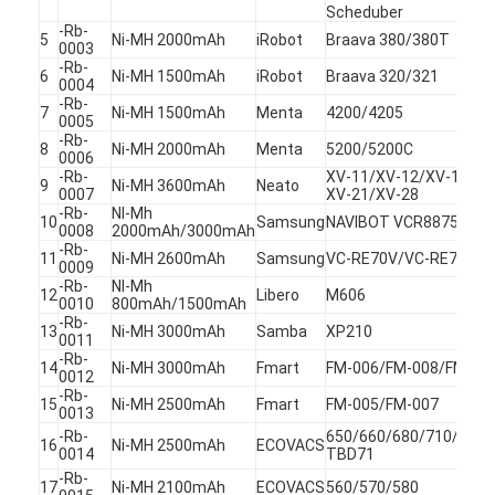
Scheduber
-Rb-
5
Ni-MH 2000mAh
iRobot
Braava 380/380T
0003
-Rb-
6
Ni-MH 1500mAh
iRobot
Braava 320/321
0004
-Rb-
7
Ni-MH 1500mAh
Menta
4200/4205
0005
-Rb-
8
Ni-MH 2000mAh
Menta
5200/5200C
0006
-Rb-
XV-11/XV-12/XV-14/XV
9
Ni-MH 3600mAh
Neato
0007
XV-21/XV-28
-Rb-
NI-Mh
10
Samsung
NAVIBOT VCR8875
0008
2000mAh/3000mAh
-Rb-
11
Ni-MH 2600mAh
Samsung
VC-RE70V/VC-RE72V/D
0009
-Rb-
NI-Mh
12
Libero
M606
0010
800mAh/1500mAh
-Rb-
13
Ni-MH 3000mAh
Samba
XP210
0011
-Rb-
14
Ni-MH 3000mAh
Fmart
FM-006/FM-008/FM010
Hogar
0012
-Rb-
15
Ni-MH 2500mAh
Fmart
FM-005/FM-007
0013
Productos
-Rb-
650/660/680/710/720/
16
Ni-MH 2500mAh
ECOVACS
0014
TBD71
Sobre nosotros
-Rb-
17
Ni-MH 2100mAh
ECOVACS
560/570/580