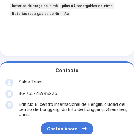
Baterías recargables de NiMH
baterías de carga del nimh
pilas AA recargables del nimh
Baterías recargables de Nimh Aa
baterías recargables NiCd
LCD cargador de batería
paquetes de baterías de NiMH
Los paquetes de baterías de NiCd
paquetes de batería de ion de litio
Contacto
Sales Team
batería recargable linterna
86-755-28998225
batería del alumbrado de seguridad
Edificio B, centro internacional de Fenglin, ciudad del
centro de Longgang, distrito de Longgang, Shenzhen,
Batería de Li Mno2
China.
Batería de Li Socl2
Chatea Ahora