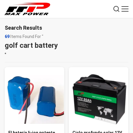
Search Results
69
Items Found For "
golf cart battery
"
El batería li-ion potente
Ciclo profundo solar 12V