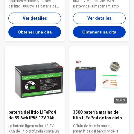
Batteries Vehicle Sightseeing
60Ah rv Marine Caer VAN
del litio 1000cycles batería de
Battery del almacenamiento
alta velocidad del vehículo de la
Voltaje y funcionamiento
serie batería resistente del
estables profundos de la batería
Ver detalles
Ver detalles
camión batería logística del
12.8V 60Ah del ciclo LiFePo4
vehículo batería de visita
Seleccionó célula de batería
Obtener una cita
Obtener una cita
turístico de excursión del
fresca y original LiFePo4 para
autobús batería del carro de golf
asegurar calidad de gama alta
1. Batería profunda recargable ...
Función incorporada de BMS y
de la balanza ...
VIDEO
batería del litio LiFePo4
3500 batería marina del
de 89.6wh IP55 12V 7Ah
litio LiFePo4 de los ciclos
7.2Ah para la luz solar
rv 3.2V 280Ah
La batería ligera solar 12.8V
Célula de batería marina
7Ah del litio profunda coleta un
prismática del barco rv de la