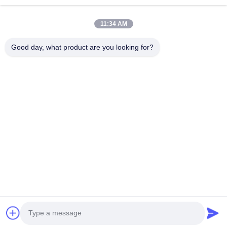
Batería de Li Socl2
11:34 AM
Batería de litio primaria
Good day, what product are you looking for?
batería de coche híbrido
Hogar
Productos
Sobre Nosotros
Viaje De La Fábrica
Control De Calidad
Éntrenos En Contacto Con
Pida Una Cita
Noticias
Tel: 0086-755-28998225
E-mail: Sales@maxpowersz.com
© 2026 MAXPOWER INDUSTRIAL CO.,LTD. All Rights Reserved.