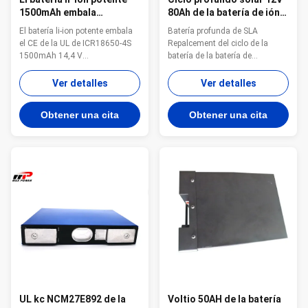
1500mAh embala
80Ah de la batería de ión
ICR18650-4S 14.4V,
de litio EV del
El batería li-ion potente embala
Batería profunda de SLA
batería del carro de golf
almacenamiento Lifepo4
el CE de la UL de ICR18650-4S
Repalcement del ciclo de la
del carro de golf
1500mAh 14,4 V
batería de la batería de
Proporcionamos las baterías y
almacenamiento 12V 80Ah
las baterías de OEM/ODM para
LiFePo4 Larga vida profunda
Ver detalles
Ver detalles
el cliente y ofrecemos la línea
estándar de Rohs 12V 80Ah
coleta de diferentes tipos de
Cyle de la batería verde de la
Obtener una cita
Obtener una cita
baterías, así como las baterías
energía LiFePo4 Listo para
de alta calidad y superiores de
utilizar y fácil encargar la
la marca en nuestro almacén.
batería del sistema del cargador
Baterías ...
de batería de plomo Los ...
UL kc NCM27E892 de la
Voltio 50AH de la batería