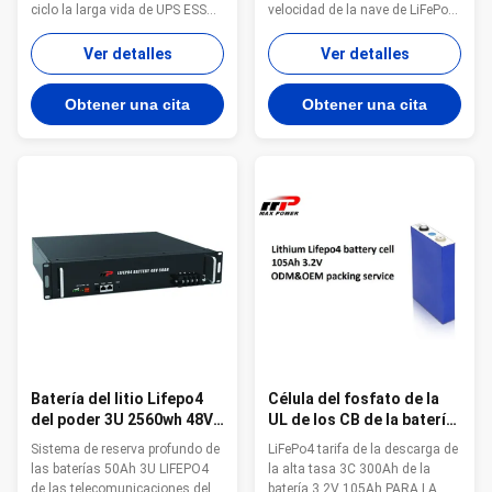
ciclo la larga vida de UPS ESS
velocidad de la nave de LiFePo4
Célula original de Ion Phosphate
3.2V 280Ah Capacidad fresca y
Battery del litio con vida de ciclo
original 280Ah de la célula de
Ver detalles
Ver detalles
extralarga batería de litio
batería del litio lifepo4 alta
profunda del ciclo de la
Autodescarga baja y desigh
Obtener una cita
Obtener una cita
capacidad usable del 100% más
bajo de la resistencia interna
de 2000 ciclos Autodescarga
con la alta tasa 3C Vida de ciclo
del mes menos de 3% ...
larga más de 3500 ciclos y m...
Batería del litio Lifepo4
Célula del fosfato de la
del poder 3U 2560wh 48V
UL de los CB de la batería
50Ah ESS de UPS
kc del litio LiFePO4 de
Sistema de reserva profundo de
LiFePo4 tarifa de la descarga de
PSE 3.2V 105Ah
las baterías 50Ah 3U LIFEPO4
la alta tasa 3C 300Ah de la
de las telecomunicaciones del
batería 3.2V 105Ah PARA LA