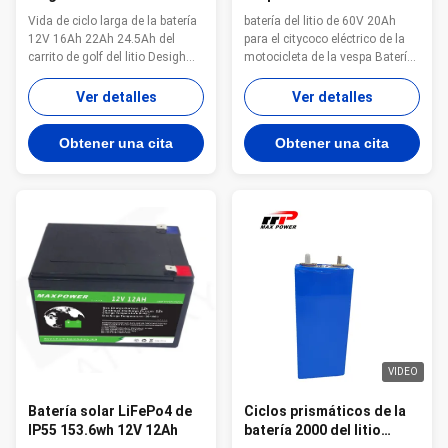
22AH 16Ah UN38.3
1280Wh 60V 20Ah 2000
Vida de ciclo larga de la batería
batería del litio de 60V 20Ah
coleta un ciclo
12V 16Ah 22Ah 24.5Ah del
para el citycoco eléctrico de la
carrito de golf del litio Desigh
motocicleta de la vespa Batería
original de la larga vida de la
de litio ligera de la vespa con
batería de litio y ciclo profundo
tecnología de diseño iermeable
Ver detalles
Ver detalles
más de 2000 ciclos el conector
un funcionamiento y un safter
de la T-barra y bolso de la
más estables con la balanza y
Obtener una cita
Obtener una cita
batería del carrito de golf
la función rápida de la carga El
incluyeron para ser paquete
interior del buit de GPS con la
determinado coleto Diseño ...
comunicación ...
VIDEO
Batería solar LiFePo4 de
Ciclos prismáticos de la
IP55 153.6wh 12V 12Ah
batería 2000 del litio