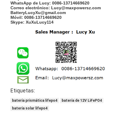
WhatsApp de Lucy: 0086-13714669620
Baterías recargables de NiMH
Correo electrónico: Lucy@maxpowersz.com
BatteryLucyXu@gmail.com
baterías recargables NiCd
Móvil: 0086-13714669620
Skype: XuXuLucy114
LCD cargador de batería
paquetes de baterías de NiMH
Los paquetes de baterías de NiCd
paquetes de batería de ion de litio
batería recargable linterna
Etiquetas:
batería del alumbrado de seguridad
batería prismática lifepo4
batería de 12V LiFePO4
batería solar lifepo4
Batería de Li Mno2
Batería de Li Socl2