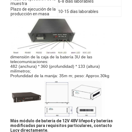
6-8 días laborables
muestra
Viaje de la fábrica
Plazo de ejecución de la
10-15 días laborables
producción en masa
Control de calidad
Éntrenos en contacto con
Noticias
dimensión de la caja de la batería 3U de las
Chatea Ahora
telecomunicaciones:
482 (anchura) * 360 (profundidad) * 133 (altura)
milímetros;
Profundidad de la manija: 35m m; peso: Approx.30kg
batería del litio lifepo4
baterías recargables de la ión de litio
De polímero de litio
Más módulo de batería de 12V 48V lifepo4 y baterías
baterías de almacenamiento de energía
modificadas para requisitos particulares, contacto
Lucy directamente.