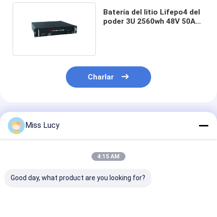
Batería del litio Lifepo4 del
poder 3U 2560wh 48V 50Ah
ESS de UPS
Charlar
Productos Recomendados
Miss Lucy
4:15 AM
Good day, what product are you looking for?
Batería LiFePO4 de
26650 3600mAh 3.2V
3214015Ah 48