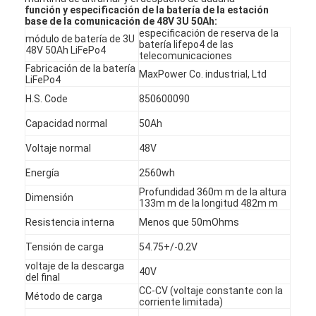
función y especificación de la batería de la estación
base de la comunicación de 48V 3U 50Ah:
especificación de reserva de la
módulo de batería de 3U
batería lifepo4 de las
48V 50Ah LiFePo4
telecomunicaciones
Fabricación de la batería
MaxPower Co. industrial, Ltd
LiFePo4
H.S. Code
850600090
Capacidad normal
50Ah
Voltaje normal
48V
Energía
2560wh
Profundidad 360m m de la altura
Dimensión
133m m de la longitud 482m m
Resistencia interna
Menos que 50mOhms
Tensión de carga
54.75+/-0.2V
voltaje de la descarga
40V
del final
CC-CV (voltaje constante con la
Método de carga
corriente limitada)