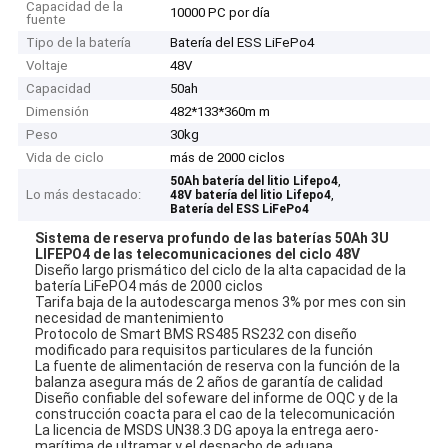
Capacidad de la
10000 PC por día
fuente
Tipo de la batería
Batería del ESS LiFePo4
Voltaje
48V
Capacidad
50ah
Dimensión
482*133*360m m
Peso
30kg
Vida de ciclo
más de 2000 ciclos
,
50Ah batería del litio Lifepo4
Lo más destacado:
,
48V batería del litio Lifepo4
Batería del ESS LiFePo4
Sistema de reserva profundo de las baterías 50Ah 3U
LIFEPO4 de las telecomunicaciones del ciclo 48V
Diseño largo prismático del ciclo de la alta capacidad de la
batería LiFePO4 más de 2000 ciclos
Tarifa baja de la autodescarga menos 3% por mes con sin
necesidad de mantenimiento
Protocolo de Smart BMS RS485 RS232 con diseño
modificado para requisitos particulares de la función
La fuente de alimentación de reserva con la función de la
balanza asegura más de 2 años de garantía de calidad
Diseño confiable del sofeware del informe de OQC y de la
construcción coacta para el cao de la telecomunicación
La licencia de MSDS UN38.3 DG apoya la entrega aero-
marítima de ultramar y el despacho de aduana