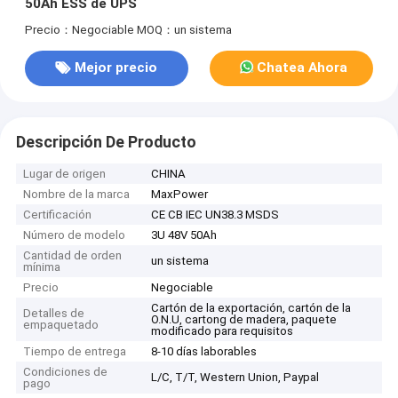
50Ah ESS de UPS
Precio：Negociable
MOQ：un sistema
Mejor precio
Chatea Ahora
Descripción De Producto
Lugar de origen
CHINA
Nombre de la marca
MaxPower
Certificación
CE CB IEC UN38.3 MSDS
Número de modelo
3U 48V 50Ah
Cantidad de orden
un sistema
mínima
Precio
Negociable
Cartón de la exportación, cartón de la
Detalles de
O.N.U, cartong de madera, paquete
empaquetado
modificado para requisitos
Tiempo de entrega
8-10 días laborables
Condiciones de
L/C, T/T, Western Union, Paypal
pago