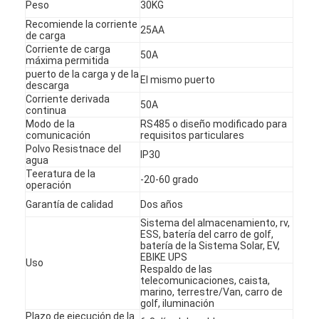
Peso
30KG
Recomiende la corriente
25AA
de carga
Corriente de carga
50A
máxima permitida
puerto de la carga y de la
El mismo puerto
descarga
Corriente derivada
50A
continua
Modo de la
RS485 o diseño modificado para
comunicación
requisitos particulares
Polvo Resistnace del
IP30
agua
Teeratura de la
-20-60 grado
operación
Garantía de calidad
Dos años
Sistema del almacenamiento, rv,
ESS, batería del carro de golf,
Hogar
batería de la Sistema Solar, EV,
EBIKE UPS
Uso
Productos
Respaldo de las
telecomunicaciones, caista,
marino, terrestre/Van, carro de
Sobre nosotros
golf, iluminación
Plazo de ejecución de la