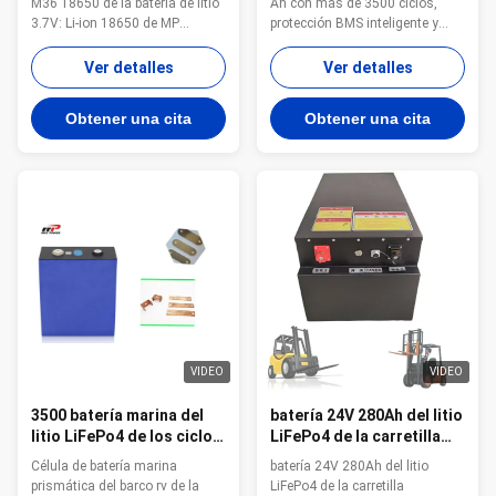
M36 18650 de la batería de litio
Ah con más de 3500 ciclos,
aplicaciones de RV y
3.7V: Li-ion 18650 de MP
protección BMS inteligente y
vehículos eléctricos
Condición Especificación
garantía de 2 años. Ideal para
Energía Capacidad 3450mAh
vehículos recreativos con
Ver detalles
Ver detalles
12.50Wh Voltaje normal Media
descarga de alta potencia y
3.63V Coras normales SOC
opciones OEM personalizadas
Obtener una cita
Obtener una cita
el 30% Carga estándar Corriente
disponibles.
constante 0.3C (1020ma)
voltaje constante 4.2V Corriente
del extremo ...
VIDEO
VIDEO
3500 batería marina del
batería 24V 280Ah del litio
litio LiFePo4 de los ciclos
LiFePo4 de la carretilla
rv 3.2V 280Ah
elevadora del AGV
Célula de batería marina
batería 24V 280Ah del litio
7168Wh
prismática del barco rv de la
LiFePo4 de la carretilla