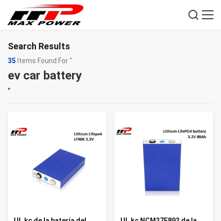
Search Results
35
Items Found For "
ev car battery
"
UL kc de la batería del
UL kc NCM27E892 de la