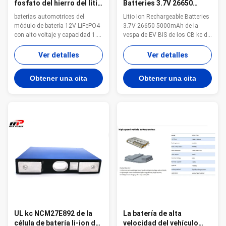
fosfato del hierro del litio
Batteries 3.7V 26650
del módulo de batería del
5000mAh de la vespa de
baterías automotrices del
Litio Ion Rechargeable Batteries
ESS EV Lifepo4 12V 145ah
EV
módulo de batería 12V LiFePO4
3.7V 26650 5000mAh de la
con alto voltaje y capacidad 1.
vespa de EV BIS de los CB kc de
ECE pasajero R100 (norma de
los batterys del litio de la alta
seguridad de EV en Europa)
tasa del batería li-ion 26650 5Ah
Ver detalles
Ver detalles
ayuda del módulo de batería de
3.7V del IEC Alta célula
2.12V lifepo4 en serie y
cilíndrica del Li-ion 5000mAh de
Obtener una cita
Obtener una cita
conexión paralela 3. Vida del
la batería de ión de litio 26650
ciclo celular de batería más de
de la capacidad 100% en la
4000 ciclos (el 80% DOD) Se
prueba de la prueba de ...
apoya la ...
UL kc NCM27E892 de la
La batería de alta
célula de batería li-ion del
velocidad del vehículo