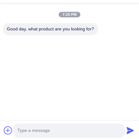
Batería de Li Socl2
7:25 PM
Batería de litio primaria
Good day, what product are you looking for?
batería de coche híbrido
Hogar
Productos
Sobre Nosotros
Viaje De La Fábrica
Control De Calidad
Éntrenos En Contacto Con
Pida Una Cita
Noticias
Tel: 0086-755-28998225
E-mail: Sales@maxpowersz.com
© 2026 MAXPOWER INDUSTRIAL CO.,LTD. All Rights Reserved.