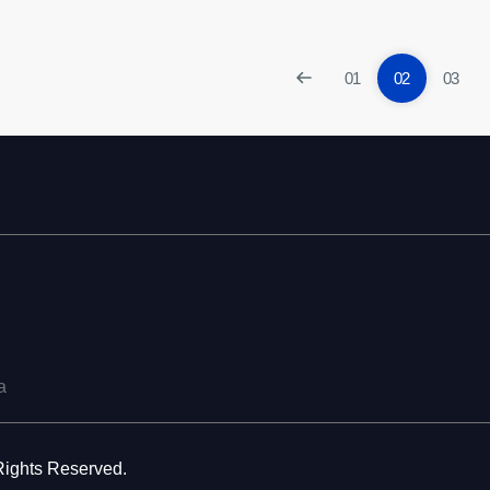
01
02
03
a
ights Reserved.