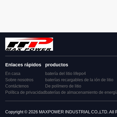
Enlaces rápidos
productos
En casa
batería del litio lifepo4
Sobre nosotros
baterías recargables de la ión de litio
Contáctenos
De polímero de litio
Política de privacidad
baterías de almacenamiento de energí
Copyright © 2026 MAXPOWER INDUSTRIAL CO.,LTD. All R