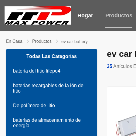
Hogar
Productos
En Casa
Productos
ev car battery
ev car 
Todas Las Categorías
35
Artículos 
batería del litio lifepo4
baterías recargables de la ión de
litio
De polímero de litio
baterías de almacenamiento de
energía