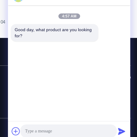
4:57 AM
04
Good day, what product are you looking 
for?
Línea Directa de Contacto
86-755-28998225
Correo electrónico
Sales@maxpowersz.com
Mapa del Sitio